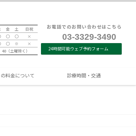
て
医院紹介
診療時間・交通
お電話でのお問い合わせはこちら
木
金
土
日祝
03-3329-3490
〇
〇
〇
×
〇
〇
※
×
24時間可能ウェブ予約フォーム
9：40（土曜除く）
スの料金について
診療時間・交通