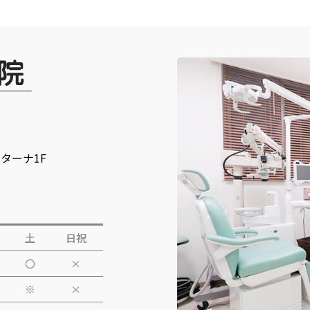
ンターナ1F
土
日祝
〇
×
※
×