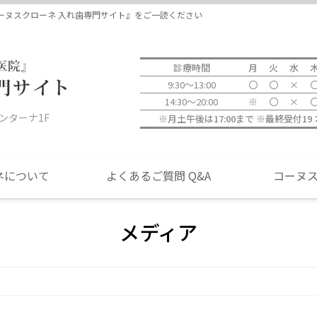
当院につい
ーヌスクローネ 入れ歯専門サイト』をご一読ください
診療時間
月
火
水
9:30～13:00
〇
〇
×
14:30～20:00
※
〇
×
ォンターナ1F
※月土午後は17:00まで ※最終受付1
ネについて
よくあるご質問 Q&A
コーヌ
メディア