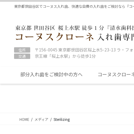
コ
ナ
東京都世田谷区でコーヌス入れ歯、快適な自費の入れ歯をご検討なら『コ
ン
ビ
テ
ゲ
ン
ー
ツ
シ
に
ョ
移
ン
〒156-0045 東京都世田谷区桜上水5-23-13 ラ・フ
住所
動
に
京王線「桜上水駅」から徒歩1分
交通
移
動
部分入れ歯をご検討中の方へ
コーヌスクロー
HOME
メディア
Sterilizing