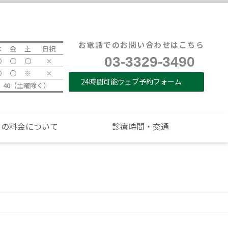
て
医院紹介
診療時間・交通
お電話でのお問い合わせはこちら
木
金
土
日祝
03-3329-3490
〇
〇
〇
×
〇
〇
※
×
24時間可能ウェブ予約フォーム
9：40（土曜除く）
スの料金について
診療時間・交通