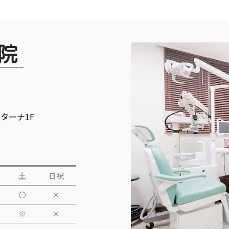
ンターナ1F
土
日祝
〇
×
※
×