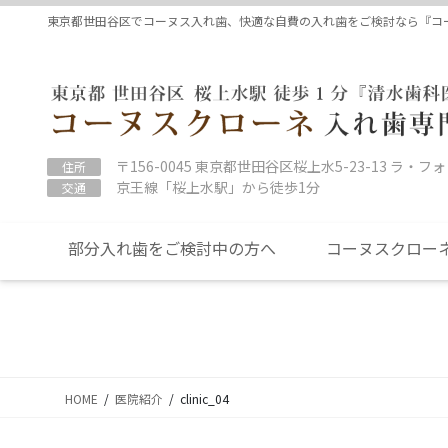
コ
ナ
東京都世田谷区でコーヌス入れ歯、快適な自費の入れ歯をご検討なら『コ
ン
ビ
テ
ゲ
ン
ー
ツ
シ
に
ョ
移
ン
〒156-0045 東京都世田谷区桜上水5-23-13 ラ・フ
住所
動
に
京王線「桜上水駅」から徒歩1分
交通
移
動
部分入れ歯をご検討中の方へ
コーヌスクロー
HOME
医院紹介
clinic_04