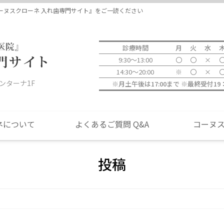
当院につい
ーヌスクローネ 入れ歯専門サイト』をご一読ください
診療時間
月
火
水
9:30～13:00
〇
〇
×
14:30～20:00
※
〇
×
ォンターナ1F
※月土午後は17:00まで ※最終受付1
ネについて
よくあるご質問 Q&A
コーヌ
投稿