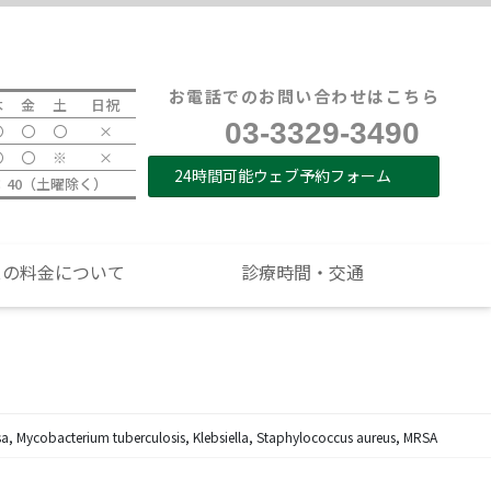
て
医院紹介
診療時間・交通
お電話でのお問い合わせはこちら
木
金
土
日祝
03-3329-3490
〇
〇
〇
×
〇
〇
※
×
24時間可能ウェブ予約フォーム
9：40（土曜除く）
スの料金について
診療時間・交通
osa, Mycobacterium tuberculosis, Klebsiella, Staphylococcus aureus, MRSA