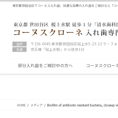
コ
ナ
東京都世田谷区でコーヌス入れ歯、快適な自費の入れ歯をご検討なら『コ
ン
ビ
テ
ゲ
ン
ー
ツ
シ
に
ョ
移
ン
〒156-0045 東京都世田谷区桜上水5-23-13 ラ・フ
住所
動
に
京王線「桜上水駅」から徒歩1分
交通
移
動
部分入れ歯をご検討中の方へ
コーヌスクロー
HOME
メディア
Biofilm of antibiotic resistant bacteria, closeu