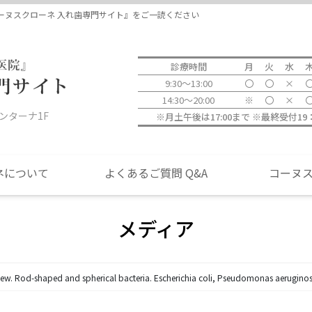
当院につい
ーヌスクローネ 入れ歯専門サイト』をご一読ください
診療時間
月
火
水
9:30～13:00
〇
〇
×
14:30～20:00
※
〇
×
ォンターナ1F
※月土午後は17:00まで ※最終受付1
ネについて
よくあるご質問 Q&A
コーヌ
メディア
p view. Rod-shaped and spherical bacteria. Escherichia coli, Pseudomonas aerugin