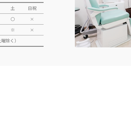
土
日祝
〇
×
※
×
（土曜除く）