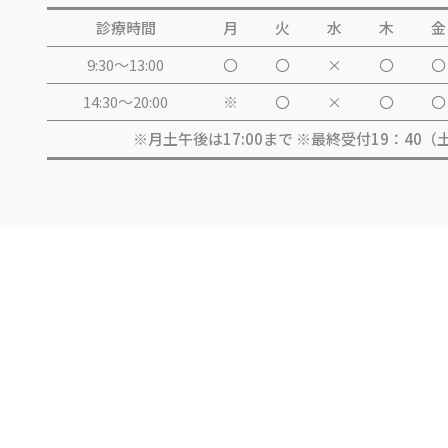
診療時間
月
火
水
木
金
9:30～13:00
〇
〇
×
〇
〇
14:30～20:00
※
〇
×
〇
〇
※月土午後は17:00まで ※最終受付19：40