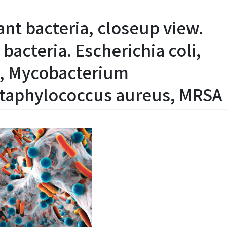
tant bacteria, closeup view.
acteria. Escherichia coli,
, Mycobacterium
 Staphylococcus aureus, MRSA