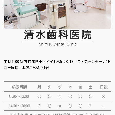
〒156-0045 東京都世田谷区桜上水5-23-13 ラ・フォンターナ1F
京王線桜上水駅から徒歩1分
診療時間
月
火
水
木
金
土
日祝
9:30～13:00
〇
〇
×
〇
〇
〇
×
14:30～20:00
※
〇
×
〇
〇
※
×