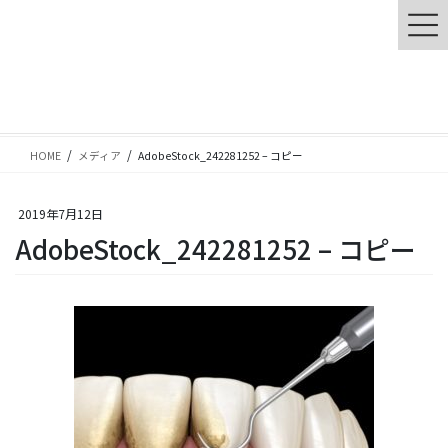
コ
ナ
ン
ビ
テ
ゲ
ン
ー
メディア
ツ
シ
に
ョ
移
ン
動
に
HOME
メディア
AdobeStock_242281252 – コピー
移
動
2019年7月12日
AdobeStock_242281252 – コピー